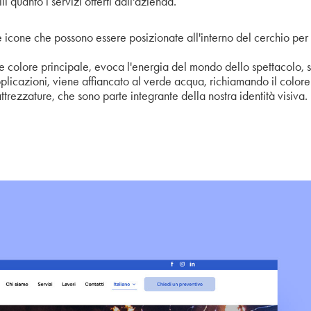
li quanto i servizi offerti dall'azienda.
icone che possono essere posizionate all'interno del cerchio per i
ome colore principale, evoca l'energia del mondo dello spettacolo, 
plicazioni, viene affiancato al verde acqua, richiamando il colore d
attrezzature, che sono parte integrante della nostra identità visiva.