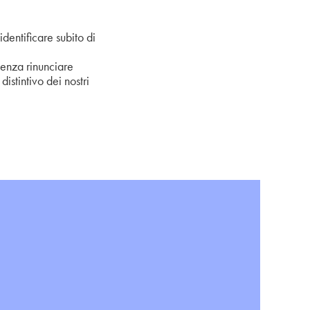
dentificare subito di
senza rinunciare
istintivo dei nostri